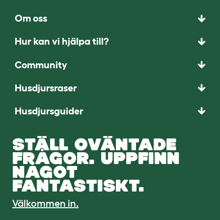
Om oss
Hur kan vi hjälpa till?
Community
Husdjursraser
Husdjursguider
STÄLL OVÄNTADE
FRÅGOR. UPPFINN
NÅGOT
FANTASTISKT.
Välkommen in.