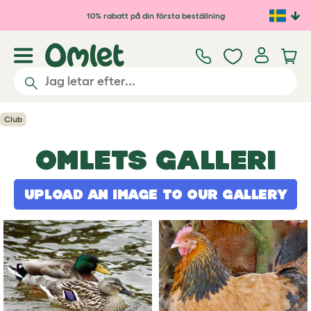
Hoppa till huvudinnehåll
10% rabatt på din första beställning
Club
OMLETS GALLERI
UPLOAD AN IMAGE TO OUR GALLERY